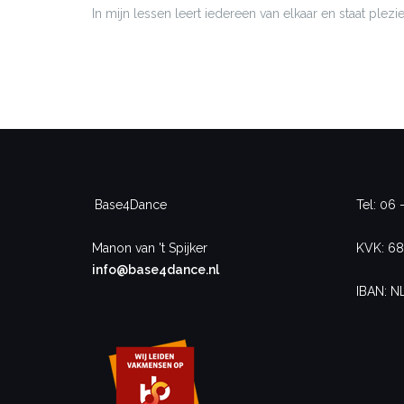
In mijn lessen leert iedereen van elkaar en staat plezie
Base4Dance
Tel: 06 
Manon van 't Spijker
KVK: 68
info@base4dance.nl
IBAN: N