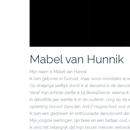
Mabel van Hunnik
Mijn naam is Mabel van Hunnik.
Ik ben geboren in Gorssel, maar woon inmiddels al ee
Op driejarige leeftijd stond ik al dansend in de danss
Vanaf mijn achtste startte ik bij Base4Dance, waarna 
In datzelfde jaar werkte ik in de ouderen zorg op de a
opleiding
Docent Dans
aan
ArtEZ Hogeschool voor d
Ik ben een gedreven en enthousiaste dansdocent die 
Mijn jongste leerlingen zijn twee en een halfjaar oud,
Ik vind het belangrijk dat mijn lessen mensen verbin