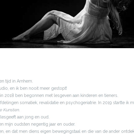
n tijd in Arnhem.
tudio, en ik ben nooit meer gestopt!
ik in 2018 ben begonnen met lesgeven aan kinderen en tieners.
fdelingen somatiek, revalidatie en psychogeriatrie. In 2019 startte ik m
e Kunsten.
lesgeeft aan jong en oud.
 en mijn oudsten negentig jaar en ouder.
den, en dat men diens eigen bewegingstaal en die van de ander ontdekt