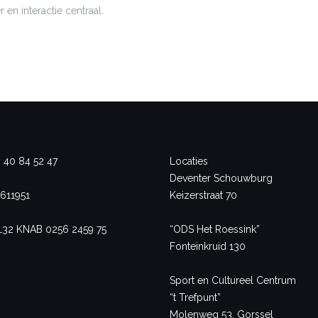
r en interactie centraal.
- 40 84 52 47
Locaties
Deventer Schouwburg
611951
Keizerstraat 70
L32 KNAB 0256 2459 75
“ODS Het Roessink”
Fonteinkruid 130
Sport en Cultureel Centrum
“t Trefpunt”
Molenweg 53, Gorssel