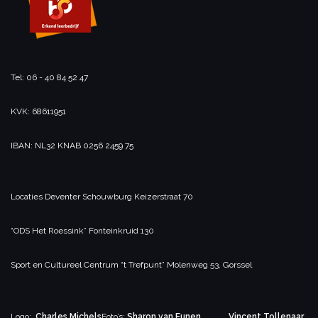
Tel: 06 - 40 84 52 47
KVK: 68611951
IBAN: NL32 KNAB 0256 2459 75
Locaties
Deventer Schouwburg
Keizerstraat 70
“ODS Het Roessink”
Fonteinkruid 130
Sport en Cultureel Centrum
“t Trefpunt”
Molenweg 53, Gorssel
Logo:
Charles Michels
Foto’s:
Sharon van Eunen
Vincent Tollenaar