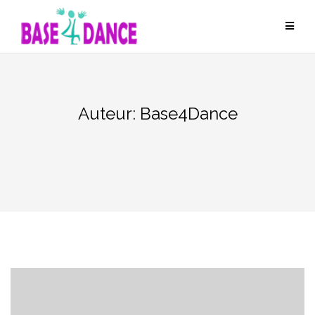
Ga
naar
de
inhoud
Auteur:
Base4Dance