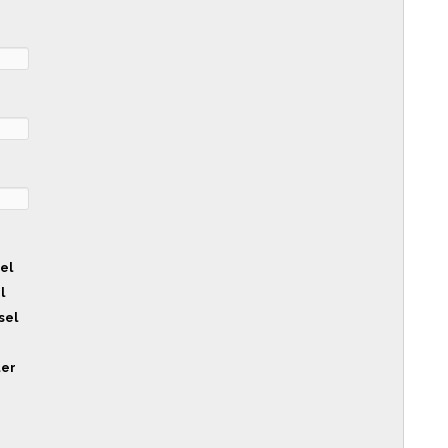
sel
l
sel
ter