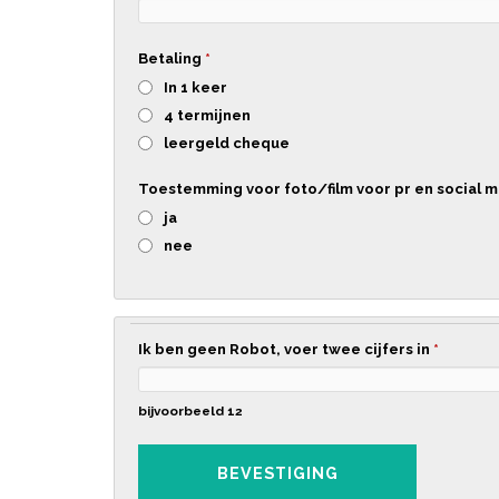
Betaling
*
In 1 keer
4 termijnen
leergeld cheque
Toestemming voor foto/film voor pr en social 
ja
nee
Ik ben geen Robot, voer twee cijfers in
*
bijvoorbeeld 12