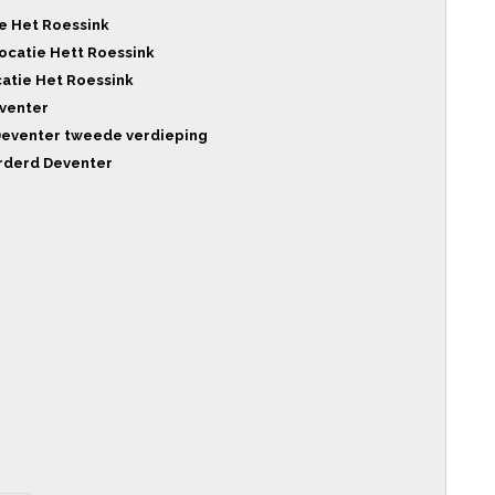
ie Het Roessink
Locatie Hett Roessink
ocatie Het Roessink
eventer
 Deventer tweede verdieping
rderd Deventer