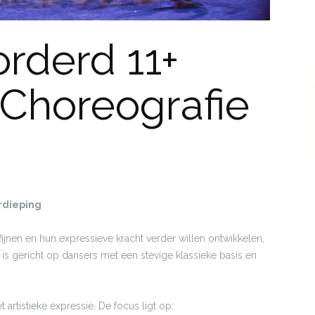
rderd 11+
 Choreografie
rdieping
ijnen en hun expressieve kracht verder willen ontwikkelen,
 is gericht op dansers met een stevige klassieke basis en
rtistieke expressie. De focus ligt op: