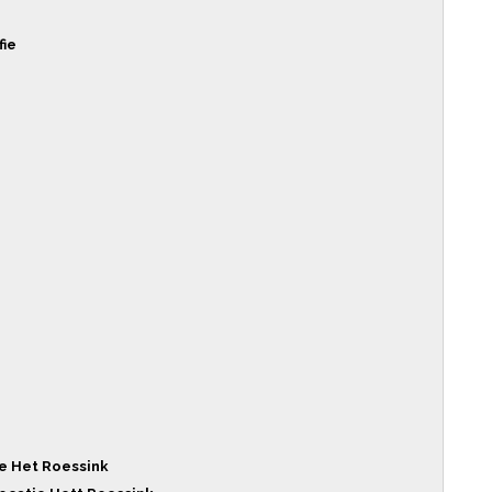
fie
ie Het Roessink