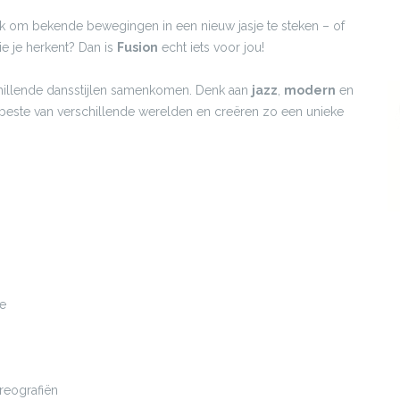
euk om bekende bewegingen in een nieuw jasje te steken – of
e je herkent? Dan is
Fusion
echt iets voor jou!
schillende dansstijlen samenkomen. Denk aan
jazz
,
modern
en
 beste van verschillende werelden en creëren zo een unieke
ce
reografiën