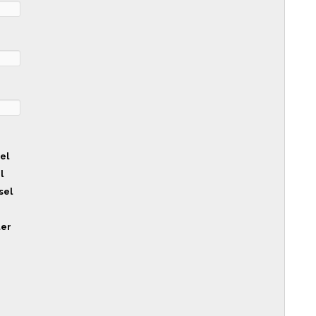
sel
l
sel
ter