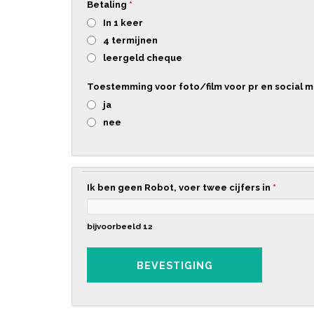
Betaling
*
In 1 keer
4 termijnen
leergeld cheque
Toestemming voor foto/film voor pr en social 
ja
nee
Ik ben geen Robot, voer twee cijfers in
*
bijvoorbeeld 12