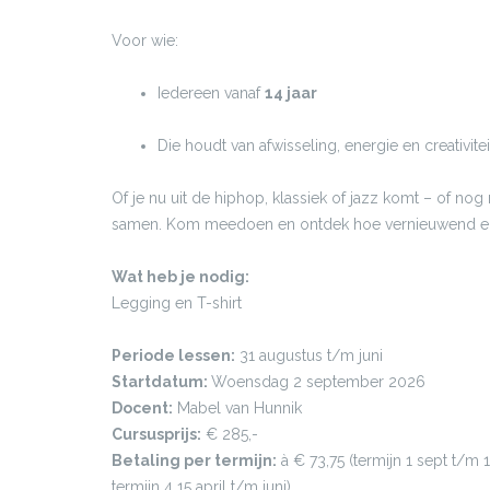
Voor wie:
Iedereen vanaf
14 jaar
Die houdt van afwisseling, energie en creativitei
Of je nu uit de hiphop, klassiek of jazz komt – of nog
samen. Kom meedoen en ontdek hoe vernieuwend en 
Wat heb je nodig:
Legging en T-shirt
Periode lessen:
31 augustus t/m juni
Startdatum:
Woensdag 2 september 2026
Docent:
Mabel van Hunnik
Cursusprijs:
€ 285,-
Betaling per termijn:
à € 73,75 (termijn 1 sept t/m 1
termijn 4 15 april t/m juni)