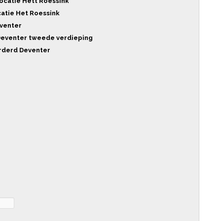
Locatie Hett Roessink
ocatie Het Roessink
eventer
 Deventer tweede verdieping
rderd Deventer