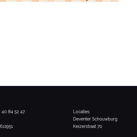
- 40 84 52 47
Locaties
Deventer Schouwburg
611951
Keizerstraat 70