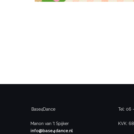
Base4Dance
Tel: 06 
Manon van 't Spijker
KVK: 68
info@base4dance.nl